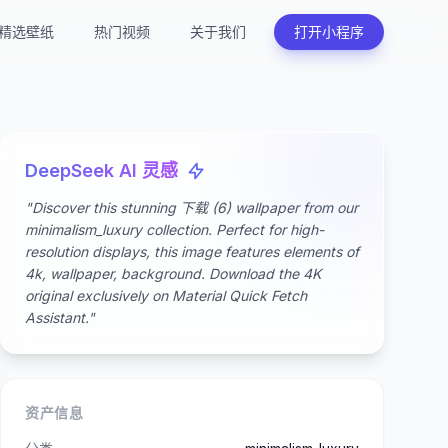
精选壁纸
热门视频
关于我们
打开小程序
DeepSeek AI 灵感
"Discover this stunning 下载 (6) wallpaper from our
minimalism_luxury collection. Perfect for high-
resolution displays, this image features elements of
4k, wallpaper, background. Download the 4K
original exclusively on Material Quick Fetch
Assistant."
资产信息