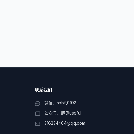
联系我们
微信：sxbf_9192
公众号：豚贝useful
316234404@qq.com