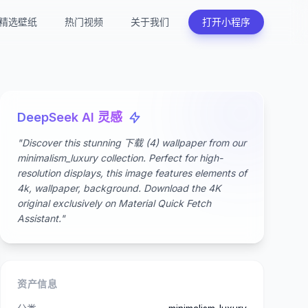
精选壁纸
热门视频
关于我们
打开小程序
DeepSeek AI 灵感
"Discover this stunning 下载 (4) wallpaper from our
minimalism_luxury collection. Perfect for high-
resolution displays, this image features elements of
4k, wallpaper, background. Download the 4K
original exclusively on Material Quick Fetch
Assistant."
资产信息