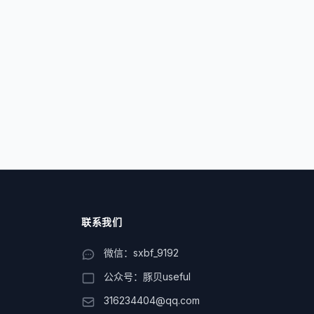
联系我们
微信：sxbf_9192
公众号：豚贝useful
316234404@qq.com