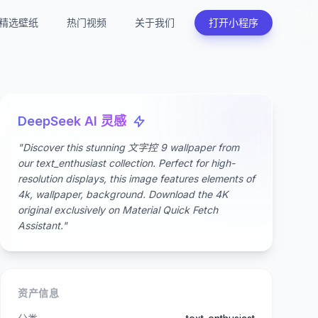
精选壁纸
热门视频
关于我们
打开小程序
DeepSeek AI 灵感
"Discover this stunning 文字控 9 wallpaper from
our text_enthusiast collection. Perfect for high-
resolution displays, this image features elements of
4k, wallpaper, background. Download the 4K
original exclusively on Material Quick Fetch
Assistant."
资产信息