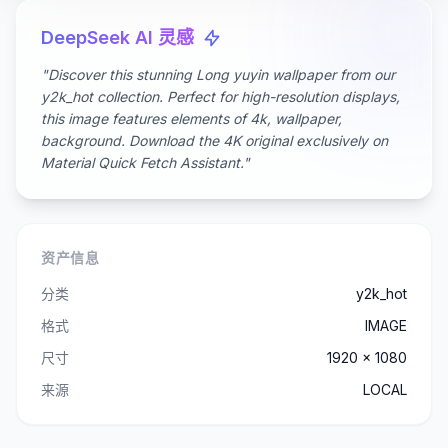
DeepSeek AI 灵感
"Discover this stunning Long yuyin wallpaper from our
y2k_hot collection. Perfect for high-resolution displays,
this image features elements of 4k, wallpaper,
background. Download the 4K original exclusively on
Material Quick Fetch Assistant."
资产信息
分类
y2k_hot
格式
IMAGE
尺寸
1920 x 1080
来源
LOCAL