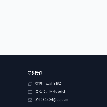
联系我们
微信：sxbf_9192
公众号：豚贝useful
316234404@qq.com