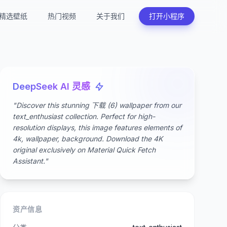
精选壁纸
热门视频
关于我们
打开小程序
DeepSeek AI 灵感
"Discover this stunning 下载 (6) wallpaper from our
text_enthusiast collection. Perfect for high-
resolution displays, this image features elements of
4k, wallpaper, background. Download the 4K
original exclusively on Material Quick Fetch
Assistant."
资产信息