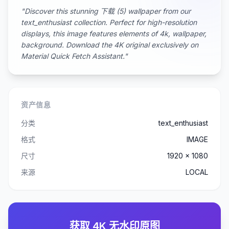
"Discover this stunning 下载 (5) wallpaper from our
text_enthusiast collection. Perfect for high-resolution
displays, this image features elements of 4k, wallpaper,
background. Download the 4K original exclusively on
Material Quick Fetch Assistant."
资产信息
分类
text_enthusiast
格式
IMAGE
尺寸
1920 x 1080
来源
LOCAL
获取 4K 无水印原图