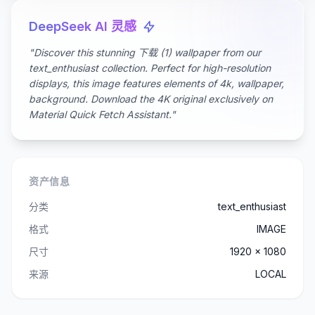
DeepSeek AI 灵感
"Discover this stunning 下载 (1) wallpaper from our
text_enthusiast collection. Perfect for high-resolution
displays, this image features elements of 4k, wallpaper,
background. Download the 4K original exclusively on
Material Quick Fetch Assistant."
资产信息
分类
text_enthusiast
格式
IMAGE
尺寸
1920 x 1080
来源
LOCAL