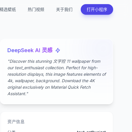
精选壁纸
热门视频
关于我们
打开小程序
DeepSeek AI 灵感
"Discover this stunning 文字控 11 wallpaper from
our text_enthusiast collection. Perfect for high-
resolution displays, this image features elements of
4k, wallpaper, background. Download the 4K
original exclusively on Material Quick Fetch
Assistant."
资产信息