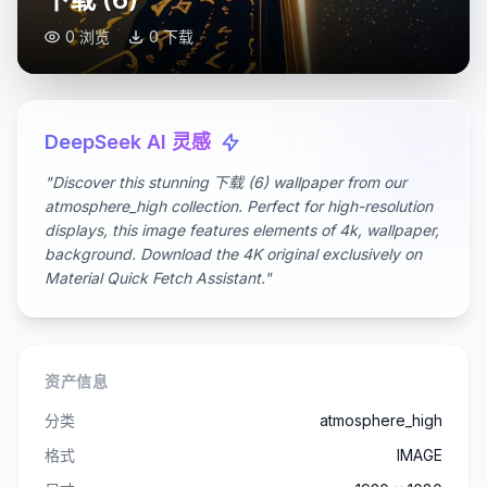
0 浏览
0 下载
DeepSeek AI 灵感
"Discover this stunning 下载 (6) wallpaper from our
atmosphere_high collection. Perfect for high-resolution
displays, this image features elements of 4k, wallpaper,
background. Download the 4K original exclusively on
Material Quick Fetch Assistant."
资产信息
分类
atmosphere_high
格式
IMAGE