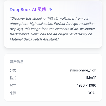
DeepSeek AI 灵感
"Discover this stunning 下载 (5) wallpaper from our
atmosphere_high collection. Perfect for high-resolution
displays, this image features elements of 4k, wallpaper,
background. Download the 4K original exclusively on
Material Quick Fetch Assistant."
资产信息
分类
atmosphere_high
格式
IMAGE
尺寸
1920 x 1080
来源
LOCAL