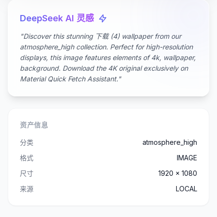
DeepSeek AI 灵感
"Discover this stunning 下载 (4) wallpaper from our
atmosphere_high collection. Perfect for high-resolution
displays, this image features elements of 4k, wallpaper,
background. Download the 4K original exclusively on
Material Quick Fetch Assistant."
资产信息
分类
atmosphere_high
格式
IMAGE
尺寸
1920 x 1080
来源
LOCAL