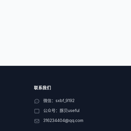
联系我们
微信：sxbf_9192
公众号：豚贝useful
316234404@qq.com