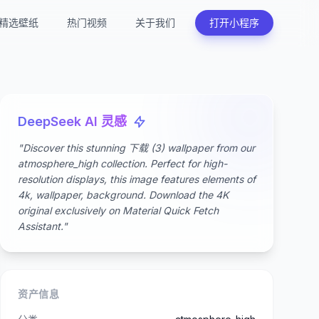
精选壁纸
热门视频
关于我们
打开小程序
DeepSeek AI 灵感
"Discover this stunning 下载 (3) wallpaper from our
atmosphere_high collection. Perfect for high-
resolution displays, this image features elements of
4k, wallpaper, background. Download the 4K
original exclusively on Material Quick Fetch
Assistant."
资产信息