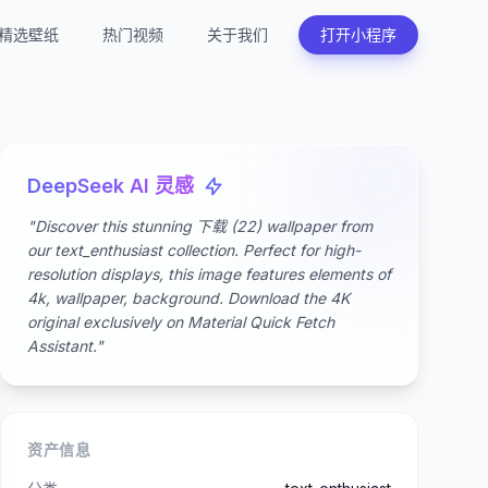
精选壁纸
热门视频
关于我们
打开小程序
DeepSeek AI 灵感
"Discover this stunning 下载 (22) wallpaper from
our text_enthusiast collection. Perfect for high-
resolution displays, this image features elements of
4k, wallpaper, background. Download the 4K
original exclusively on Material Quick Fetch
Assistant."
资产信息