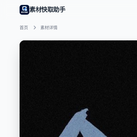
素材快取助手
首页
素材详情