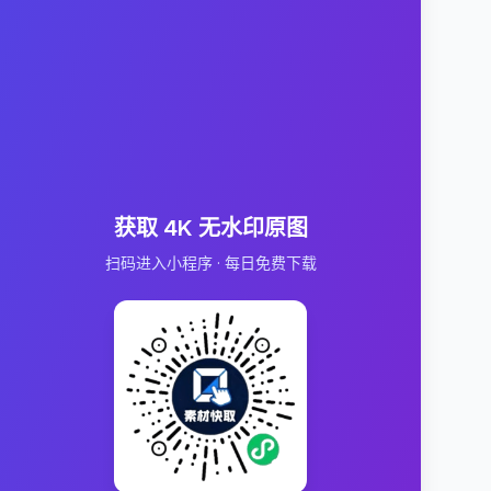
获取 4K 无水印原图
扫码进入小程序 · 每日免费下载