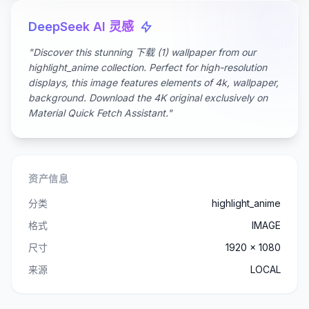
DeepSeek AI 灵感
"Discover this stunning 下载 (1) wallpaper from our
highlight_anime collection. Perfect for high-resolution
displays, this image features elements of 4k, wallpaper,
background. Download the 4K original exclusively on
Material Quick Fetch Assistant."
资产信息
分类
highlight_anime
格式
IMAGE
尺寸
1920 x 1080
来源
LOCAL