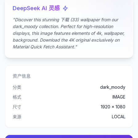
DeepSeek AI 灵感
"Discover this stunning 下载 (33) wallpaper from our
dark_moody collection. Perfect for high-resolution
displays, this image features elements of 4k, wallpaper,
background. Download the 4K original exclusively on
Material Quick Fetch Assistant."
资产信息
分类
dark_moody
格式
IMAGE
尺寸
1920 x 1080
来源
LOCAL