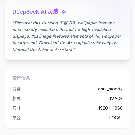
DeepSeek AI 灵感
"Discover this stunning 下载 (19) wallpaper from our
dark_moody collection. Perfect for high-resolution
displays, this image features elements of 4k, wallpaper,
background. Download the 4K original exclusively on
Material Quick Fetch Assistant."
资产信息
分类
dark_moody
格式
IMAGE
尺寸
1920 x 1080
来源
LOCAL