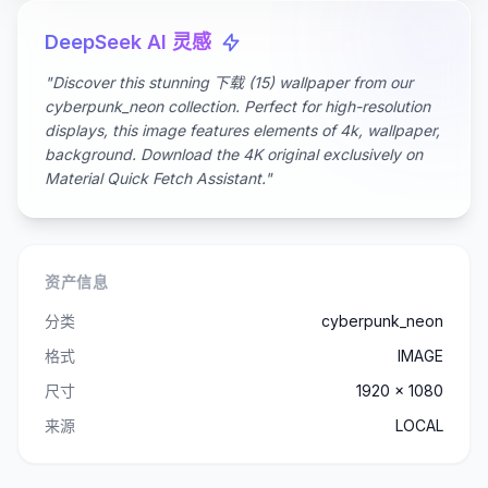
DeepSeek AI 灵感
"Discover this stunning 下载 (15) wallpaper from our
cyberpunk_neon collection. Perfect for high-resolution
displays, this image features elements of 4k, wallpaper,
background. Download the 4K original exclusively on
Material Quick Fetch Assistant."
资产信息
分类
cyberpunk_neon
格式
IMAGE
尺寸
1920 x 1080
来源
LOCAL