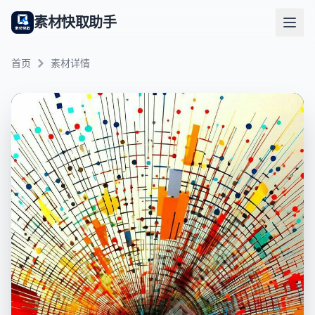
素材快取助手
首页
素材详情