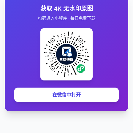
获取 4K 无水印原图
扫码进入小程序 · 每日免费下载
在微信中打开