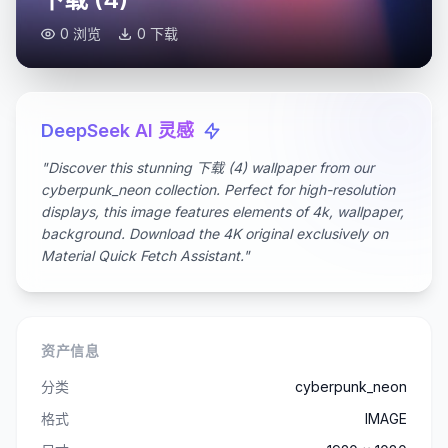
0 浏览
0 下载
DeepSeek AI 灵感
"Discover this stunning 下载 (4) wallpaper from our
cyberpunk_neon collection. Perfect for high-resolution
displays, this image features elements of 4k, wallpaper,
background. Download the 4K original exclusively on
Material Quick Fetch Assistant."
资产信息
分类
cyberpunk_neon
格式
IMAGE