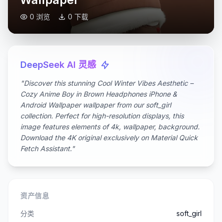
0 浏览
0 下载
DeepSeek AI 灵感
"Discover this stunning Cool Winter Vibes Aesthetic –
Cozy Anime Boy in Brown Headphones iPhone &
Android Wallpaper wallpaper from our soft_girl
collection. Perfect for high-resolution displays, this
image features elements of 4k, wallpaper, background.
Download the 4K original exclusively on Material Quick
Fetch Assistant."
资产信息
分类
soft_girl