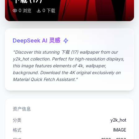
0 浏览
0 下载
DeepSeek AI 灵感
"Discover this stunning 下载 (17) wallpaper from our
y2k_hot collection. Perfect for high-resolution displays,
this image features elements of 4k, wallpaper,
background. Download the 4K original exclusively on
Material Quick Fetch Assistant."
资产信息
分类
y2k_hot
格式
IMAGE