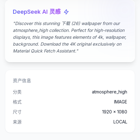
DeepSeek AI 灵感
"Discover this stunning 下载 (26) wallpaper from our
atmosphere_high collection. Perfect for high-resolution
displays, this image features elements of 4k, wallpaper,
background. Download the 4K original exclusively on
Material Quick Fetch Assistant."
资产信息
分类
atmosphere_high
格式
IMAGE
尺寸
1920 x 1080
来源
LOCAL