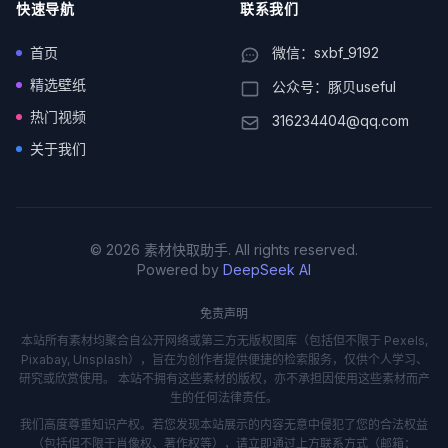
快速导航
联系我们
首页
微信：sxbf_9192
精选壁纸
公众号：豚贝useful
热门视频
316234404@qq.com
关于我们
© 2026 素材快取助手. All rights reserved.
Powered by
DeepSeek AI
免责声明
本站所有素材均聚合自公开网络或第三方无版权图库（包括但不限于 Pexels,
Pixabay, Unsplash），旨在为创作者提供便捷的检索服务，仅供个人学习、
研究或欣赏使用。 本站不拥有这些素材的版权，亦不承担因使用这些素材而产
生的任何法律责任。
我们高度尊重知识产权。若您发现本站展示的内容无意中侵犯了您的合法权益
（包括但不限于肖像权、著作权等），请立即通过上方联系方式（邮箱：