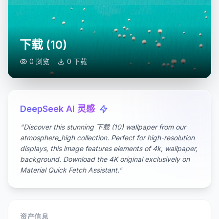
下载 (10)
0 浏览
0 下载
DeepSeek AI 灵感
"Discover this stunning 下载 (10) wallpaper from our
atmosphere_high collection. Perfect for high-resolution
displays, this image features elements of 4k, wallpaper,
background. Download the 4K original exclusively on
Material Quick Fetch Assistant."
资产信息