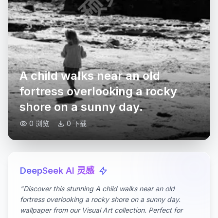
A child walks near an old
fortress overlooking a rocky
shore on a sunny day.
0 浏览
0 下载
DeepSeek AI 灵感
"Discover this stunning A child walks near an old
fortress overlooking a rocky shore on a sunny day.
wallpaper from our Visual Art collection. Perfect for