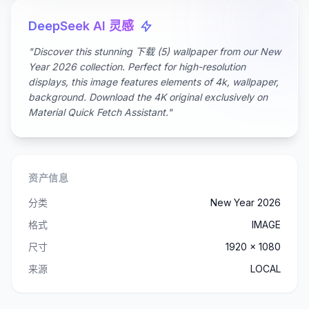
DeepSeek AI 灵感
"Discover this stunning 下载 (5) wallpaper from our New
Year 2026 collection. Perfect for high-resolution
displays, this image features elements of 4k, wallpaper,
background. Download the 4K original exclusively on
Material Quick Fetch Assistant."
资产信息
分类
New Year 2026
格式
IMAGE
尺寸
1920 x 1080
来源
LOCAL