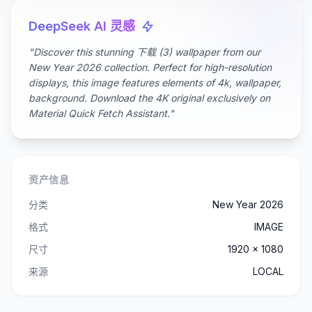
DeepSeek AI 灵感
"Discover this stunning 下载 (3) wallpaper from our
New Year 2026 collection. Perfect for high-resolution
displays, this image features elements of 4k, wallpaper,
background. Download the 4K original exclusively on
Material Quick Fetch Assistant."
资产信息
分类
New Year 2026
格式
IMAGE
尺寸
1920 x 1080
来源
LOCAL