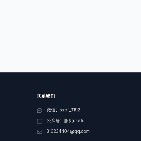
联系我们
微信：sxbf_9192
公众号：豚贝useful
316234404@qq.com