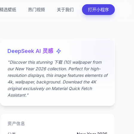
精选壁纸
热门视频
关于我们
打开小程序
DeepSeek AI 灵感
"Discover this stunning 下载 (10) wallpaper from
our New Year 2026 collection. Perfect for high-
resolution displays, this image features elements of
4k, wallpaper, background. Download the 4K
original exclusively on Material Quick Fetch
Assistant."
资产信息