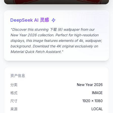
DeepSeek AI 灵感
"Discover this stunning 下载 (6) wallpaper from our
New Year 2026 collection. Perfect for high-resolution
displays, this image features elements of 4k, wallpaper,
background. Download the 4K original exclusively on
Material Quick Fetch Assistant."
资产信息
分类
New Year 2026
格式
IMAGE
尺寸
1920 x 1080
来源
LOCAL