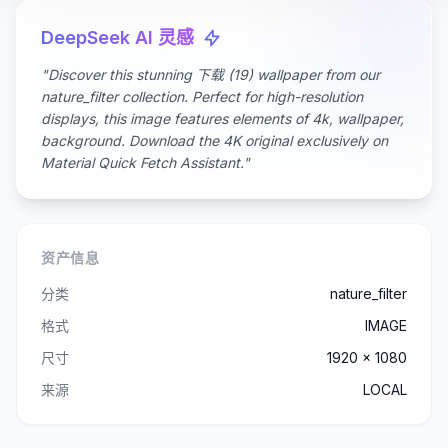
DeepSeek AI 灵感
"Discover this stunning 下载 (19) wallpaper from our
nature_filter collection. Perfect for high-resolution
displays, this image features elements of 4k, wallpaper,
background. Download the 4K original exclusively on
Material Quick Fetch Assistant."
资产信息
分类
nature_filter
格式
IMAGE
尺寸
1920 x 1080
来源
LOCAL