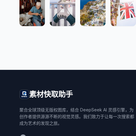
素材快取助手
聚合全球顶级无版权图库，结合 DeepSeek AI 灵感引擎，为
创作者提供源源不断的视觉灵感。我们致力于让每一次搜索都
成为艺术的发现之旅。