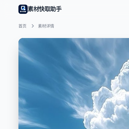
素材快取助手
首页
素材详情