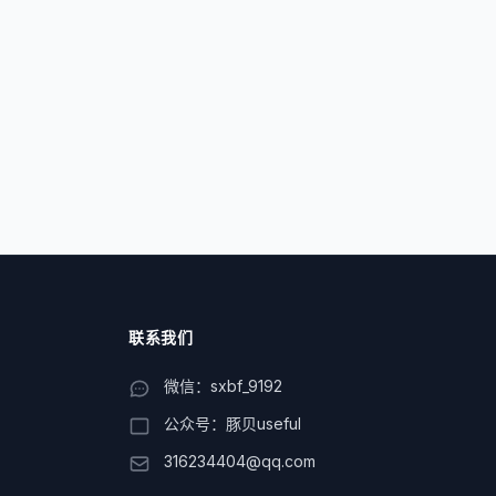
联系我们
微信：sxbf_9192
公众号：豚贝useful
316234404@qq.com