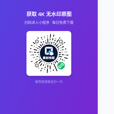
获取 4K 无水印原图
扫码进入小程序 · 每日免费下载
推荐使用微信扫一扫