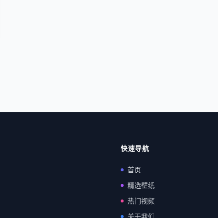
快速导航
首页
精选壁纸
热门视频
关于我们