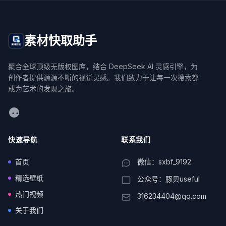
素材快取助手
聚合全球顶级无版权图库，结合 DeepSeek AI 灵感引擎，为
创作者提供源源不断的视觉灵感。我们致力于让每一次搜索都
成为艺术的发现之旅。
WeChat
快速导航
联系我们
首页
微信：sxbf_9192
精选壁纸
公众号：豚贝useful
热门视频
316234404@qq.com
关于我们