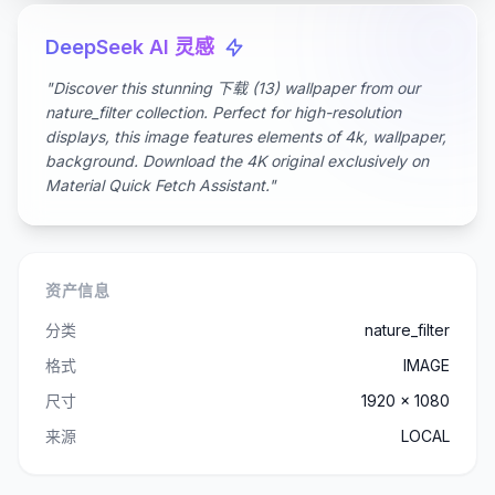
DeepSeek AI 灵感
"Discover this stunning 下载 (13) wallpaper from our
nature_filter collection. Perfect for high-resolution
displays, this image features elements of 4k, wallpaper,
background. Download the 4K original exclusively on
Material Quick Fetch Assistant."
资产信息
分类
nature_filter
格式
IMAGE
尺寸
1920 x 1080
来源
LOCAL