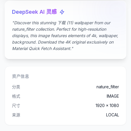
DeepSeek AI 灵感
"Discover this stunning 下载 (11) wallpaper from our
nature_filter collection. Perfect for high-resolution
displays, this image features elements of 4k, wallpaper,
background. Download the 4K original exclusively on
Material Quick Fetch Assistant."
资产信息
分类
nature_filter
格式
IMAGE
尺寸
1920 x 1080
来源
LOCAL