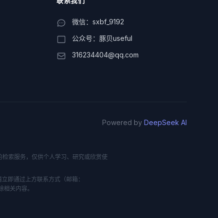
联系我们
微信：sxbf_9192
公众号：豚贝useful
316234404@qq.com
Powered by
DeepSeek AI
供便捷的检索服务，仅供个人学习、研究或欣赏使
请立即通过上方联系方式（邮箱：
删除相关内容。