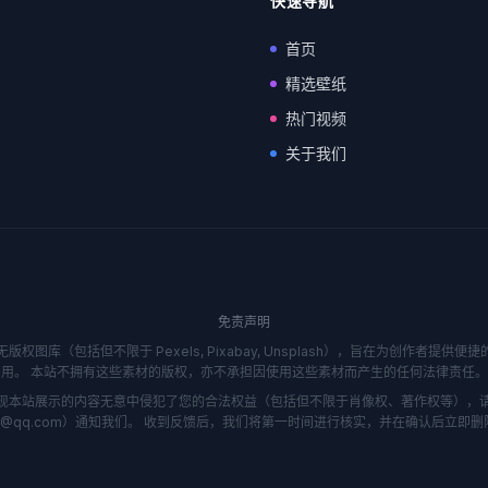
快速导航
首页
精选壁纸
热门视频
关于我们
免责声明
图库（包括但不限于 Pexels, Pixabay, Unsplash），旨在为创作者提
用。 本站不拥有这些素材的版权，亦不承担因使用这些素材而产生的任何法律责任。
现本站展示的内容无意中侵犯了您的合法权益（包括但不限于肖像权、著作权等），
404@qq.com）通知我们。 收到反馈后，我们将第一时间进行核实，并在确认后立即