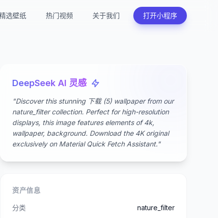
精选壁纸
热门视频
关于我们
打开小程序
DeepSeek AI 灵感
"Discover this stunning 下载 (5) wallpaper from our
nature_filter collection. Perfect for high-resolution
displays, this image features elements of 4k,
wallpaper, background. Download the 4K original
exclusively on Material Quick Fetch Assistant."
资产信息
分类
nature_filter