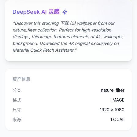
DeepSeek AI 灵感
"Discover this stunning 下载 (2) wallpaper from our
nature_filter collection. Perfect for high-resolution
displays, this image features elements of 4k, wallpaper,
background. Download the 4K original exclusively on
Material Quick Fetch Assistant."
资产信息
分类
nature_filter
格式
IMAGE
尺寸
1920 x 1080
来源
LOCAL