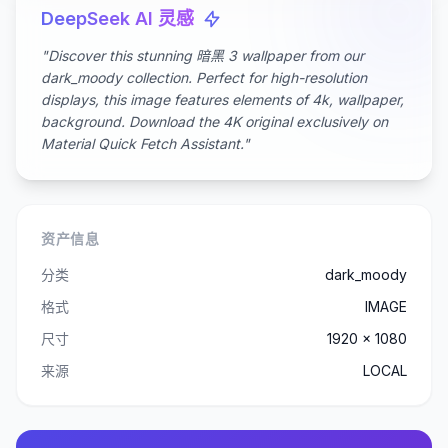
DeepSeek AI 灵感
"Discover this stunning 暗黑 3 wallpaper from our
dark_moody collection. Perfect for high-resolution
displays, this image features elements of 4k, wallpaper,
background. Download the 4K original exclusively on
Material Quick Fetch Assistant."
资产信息
分类
dark_moody
格式
IMAGE
尺寸
1920 x 1080
来源
LOCAL