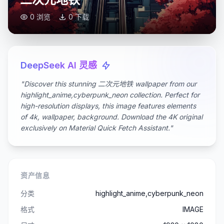
0 浏览
0 下载
DeepSeek AI 灵感
"Discover this stunning 二次元地铁 wallpaper from our
highlight_anime,cyberpunk_neon collection. Perfect for
high-resolution displays, this image features elements
of 4k, wallpaper, background. Download the 4K original
exclusively on Material Quick Fetch Assistant."
资产信息
分类
highlight_anime,cyberpunk_neon
格式
IMAGE