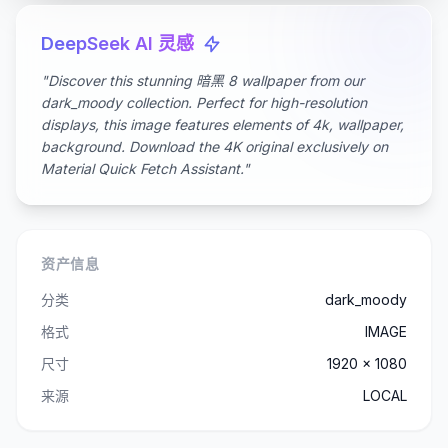
DeepSeek AI 灵感
"Discover this stunning 暗黑 8 wallpaper from our
dark_moody collection. Perfect for high-resolution
displays, this image features elements of 4k, wallpaper,
background. Download the 4K original exclusively on
Material Quick Fetch Assistant."
资产信息
分类
dark_moody
格式
IMAGE
尺寸
1920 x 1080
来源
LOCAL