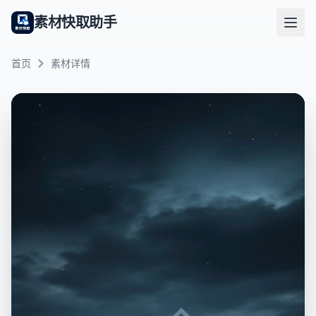
素材快取助手
首页
素材详情