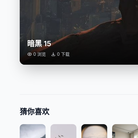
暗黑 15
0 浏览
0 下载
猜你喜欢