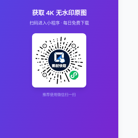
获取 4K 无水印原图
扫码进入小程序 · 每日免费下载
推荐使用微信扫一扫