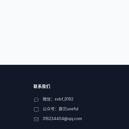
联系我们
微信：sxbf_9192
公众号：豚贝useful
316234404@qq.com