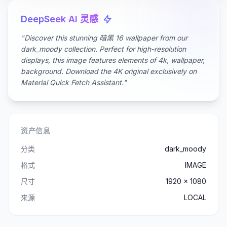
DeepSeek AI 灵感
"Discover this stunning 暗黑 16 wallpaper from our
dark_moody collection. Perfect for high-resolution
displays, this image features elements of 4k, wallpaper,
background. Download the 4K original exclusively on
Material Quick Fetch Assistant."
资产信息
分类
dark_moody
格式
IMAGE
尺寸
1920 x 1080
来源
LOCAL