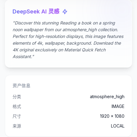
DeepSeek AI 灵感
"Discover this stunning Reading a book on a spring
noon wallpaper from our atmosphere_high collection.
Perfect for high-resolution displays, this image features
elements of 4k, wallpaper, background. Download the
4K original exclusively on Material Quick Fetch
Assistant."
资产信息
分类
atmosphere_high
格式
IMAGE
尺寸
1920 x 1080
来源
LOCAL